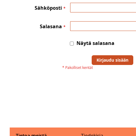
Sähköposti
Salasana
Näytä salasana
Kirjaudu sisään
Tietoa meistä
Tiedekirja