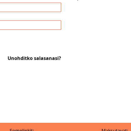
Unohditko salasanasi?
Somelinkit:
Maksutavat: