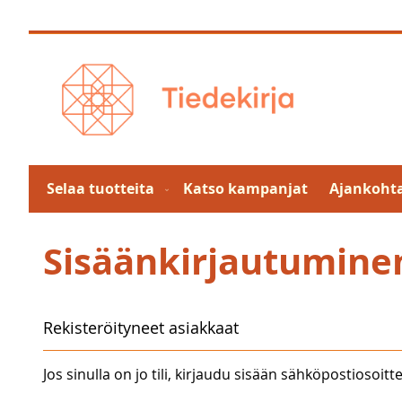
Skip
to
Content
Selaa tuotteita
Katso kampanjat
Ajankohta
Sisäänkirjautumine
Rekisteröityneet asiakkaat
Jos sinulla on jo tili, kirjaudu sisään sähköpostiosoitte