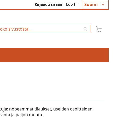
Kieli
Suomi
Kirjaudu sisään
Luo tili
Ostosk
Hae
tuja: nopeammat tilaukset, useiden osoitteiden
uranta ja paljon muuta.