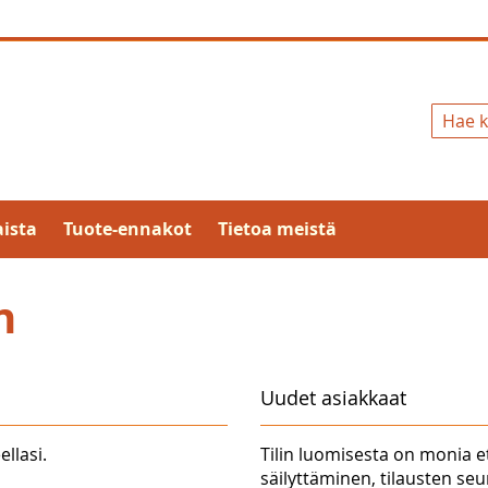
Hae
ista
Tuote-ennakot
Tietoa meistä
n
Uudet asiakkaat
ellasi.
Tilin luomisesta on monia e
säilyttäminen, tilausten se