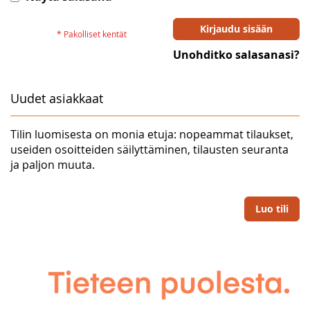
Kirjaudu sisään
Unohditko salasanasi?
Uudet asiakkaat
Tilin luomisesta on monia etuja: nopeammat tilaukset,
useiden osoitteiden säilyttäminen, tilausten seuranta
ja paljon muuta.
Luo tili