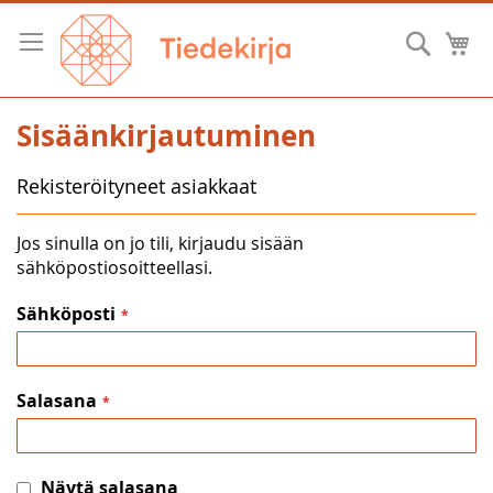
Skip
to
Hae
O
Content
Sisäänkirjautuminen
Rekisteröityneet asiakkaat
Jos sinulla on jo tili, kirjaudu sisään
sähköpostiosoitteellasi.
Sähköposti
Salasana
Näytä salasana