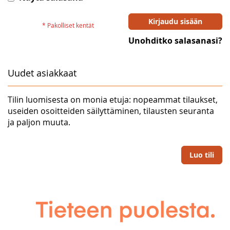
Kirjaudu sisään
Unohditko salasanasi?
Uudet asiakkaat
Tilin luomisesta on monia etuja: nopeammat tilaukset,
useiden osoitteiden säilyttäminen, tilausten seuranta
ja paljon muuta.
Luo tili