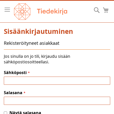
Skip
to
Hae
O
Content
Sisäänkirjautuminen
Rekisteröityneet asiakkaat
Jos sinulla on jo tili, kirjaudu sisään
sähköpostiosoitteellasi.
Sähköposti
Salasana
Näytä salasana