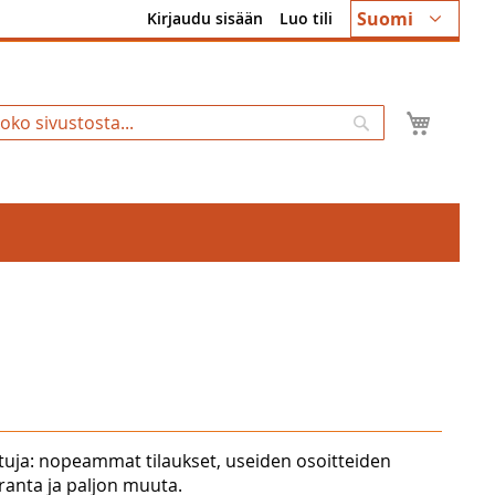
Kieli
Suomi
Kirjaudu sisään
Luo tili
Ostosk
Hae
tuja: nopeammat tilaukset, useiden osoitteiden
uranta ja paljon muuta.