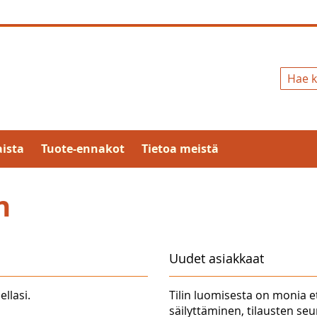
Hae
ista
Tuote-ennakot
Tietoa meistä
n
Uudet asiakkaat
ellasi.
Tilin luomisesta on monia e
säilyttäminen, tilausten se