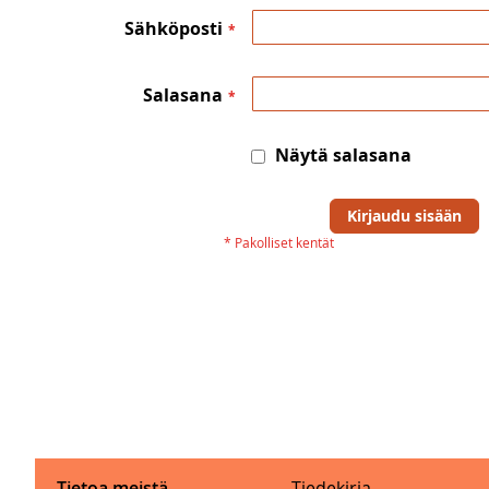
Sähköposti
Salasana
Näytä salasana
Kirjaudu sisään
Tietoa meistä
Tiedekirja