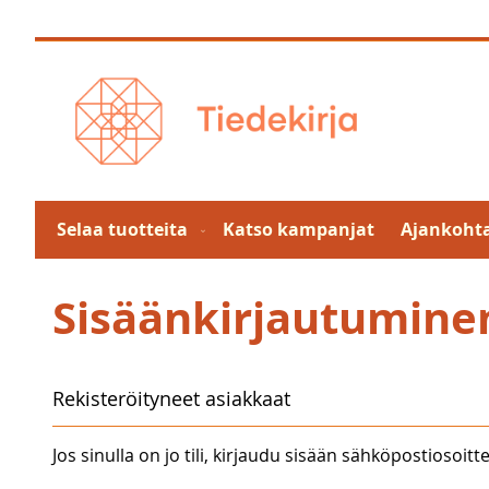
Skip
to
Content
Selaa tuotteita
Katso kampanjat
Ajankohta
Sisäänkirjautumine
Rekisteröityneet asiakkaat
Jos sinulla on jo tili, kirjaudu sisään sähköpostiosoitte