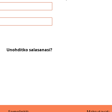
Unohditko salasanasi?
Somelinkit:
Maksutavat: