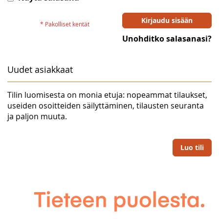
Kirjaudu sisään
Unohditko salasanasi?
Uudet asiakkaat
Tilin luomisesta on monia etuja: nopeammat tilaukset,
useiden osoitteiden säilyttäminen, tilausten seuranta
ja paljon muuta.
Luo tili