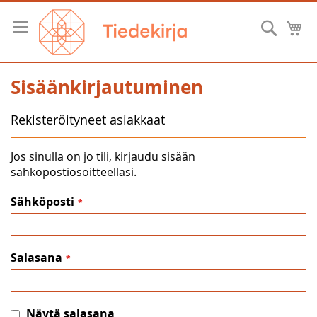
Skip
to
Hae
O
Content
Sisäänkirjautuminen
Rekisteröityneet asiakkaat
Jos sinulla on jo tili, kirjaudu sisään
sähköpostiosoitteellasi.
Sähköposti
Salasana
Näytä salasana