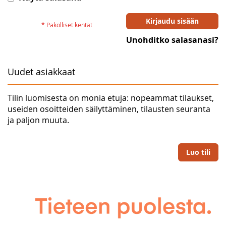
Kirjaudu sisään
Unohditko salasanasi?
Uudet asiakkaat
Tilin luomisesta on monia etuja: nopeammat tilaukset,
useiden osoitteiden säilyttäminen, tilausten seuranta
ja paljon muuta.
Luo tili