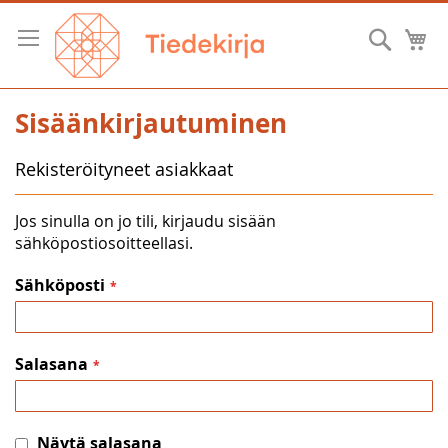
Skip
to
Hae
O
Content
Sisäänkirjautuminen
Rekisteröityneet asiakkaat
Jos sinulla on jo tili, kirjaudu sisään
sähköpostiosoitteellasi.
Sähköposti
Salasana
Näytä salasana