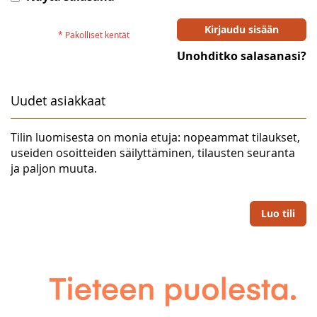
Kirjaudu sisään
Unohditko salasanasi?
Uudet asiakkaat
Tilin luomisesta on monia etuja: nopeammat tilaukset,
useiden osoitteiden säilyttäminen, tilausten seuranta
ja paljon muuta.
Luo tili