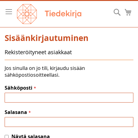
Skip
to
Hae
O
Content
Sisäänkirjautuminen
Rekisteröityneet asiakkaat
Jos sinulla on jo tili, kirjaudu sisään
sähköpostiosoitteellasi.
Sähköposti
Salasana
Näytä salasana