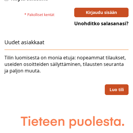
Kirjaudu sisään
Unohditko salasanasi?
Uudet asiakkaat
Tilin luomisesta on monia etuja: nopeammat tilaukset,
useiden osoitteiden säilyttäminen, tilausten seuranta
ja paljon muuta.
Luo tili