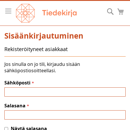
Skip
to
Hae
O
Content
Sisäänkirjautuminen
Rekisteröityneet asiakkaat
Jos sinulla on jo tili, kirjaudu sisään
sähköpostiosoitteellasi.
Sähköposti
Salasana
Näytä salasana