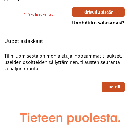
Kirjaudu sisään
Unohditko salasanasi?
Uudet asiakkaat
Tilin luomisesta on monia etuja: nopeammat tilaukset,
useiden osoitteiden säilyttäminen, tilausten seuranta
ja paljon muuta.
Luo tili