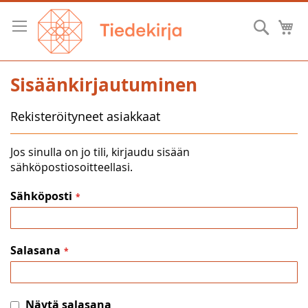
Skip
to
Hae
O
Content
Sisäänkirjautuminen
Rekisteröityneet asiakkaat
Jos sinulla on jo tili, kirjaudu sisään
sähköpostiosoitteellasi.
Sähköposti
Salasana
Näytä salasana