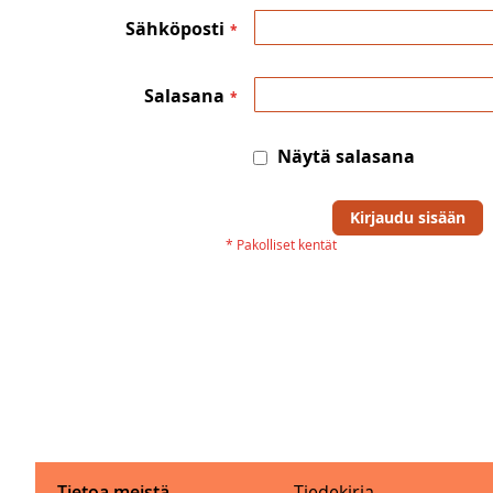
Sähköposti
Salasana
Näytä salasana
Kirjaudu sisään
Tietoa meistä
Tiedekirja