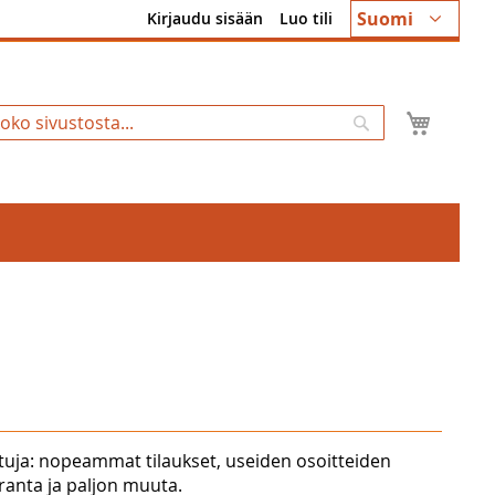
Kieli
Suomi
Kirjaudu sisään
Luo tili
Ostosk
Hae
tuja: nopeammat tilaukset, useiden osoitteiden
uranta ja paljon muuta.