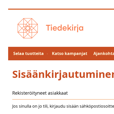
Skip
to
Content
Selaa tuotteita
Katso kampanjat
Ajankohta
Sisäänkirjautumine
Rekisteröityneet asiakkaat
Jos sinulla on jo tili, kirjaudu sisään sähköpostiosoitte