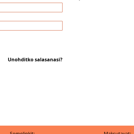
Unohditko salasanasi?
Somelinkit:
Maksutavat: