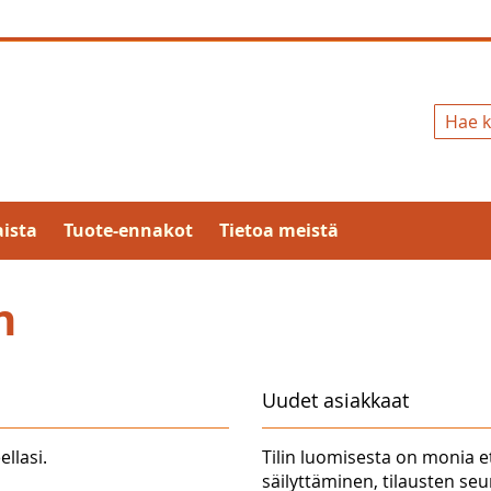
Hae
ista
Tuote-ennakot
Tietoa meistä
n
Uudet asiakkaat
ellasi.
Tilin luomisesta on monia e
säilyttäminen, tilausten se