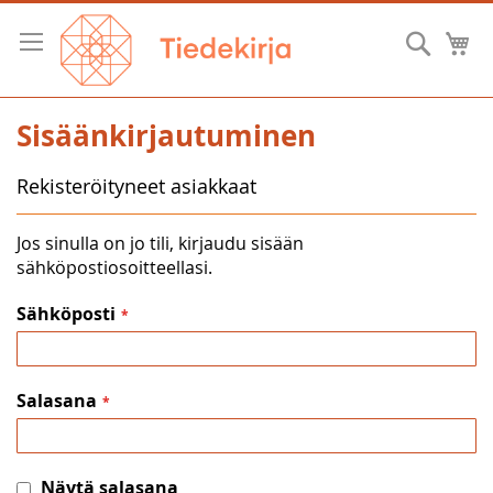
Skip
to
Hae
O
Content
Sisäänkirjautuminen
Rekisteröityneet asiakkaat
Jos sinulla on jo tili, kirjaudu sisään
sähköpostiosoitteellasi.
Sähköposti
Salasana
Näytä salasana