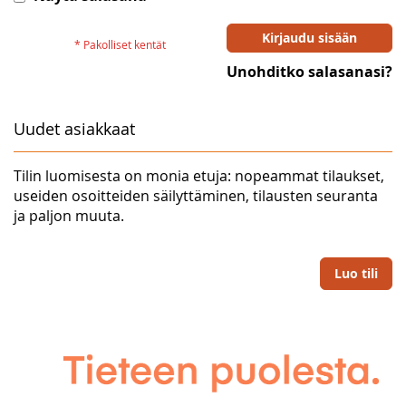
Kirjaudu sisään
Unohditko salasanasi?
Uudet asiakkaat
Tilin luomisesta on monia etuja: nopeammat tilaukset,
useiden osoitteiden säilyttäminen, tilausten seuranta
ja paljon muuta.
Luo tili