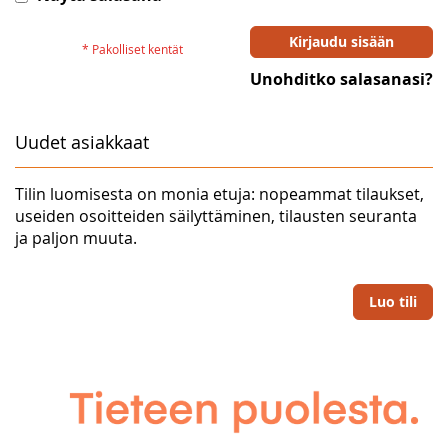
Kirjaudu sisään
Unohditko salasanasi?
Uudet asiakkaat
Tilin luomisesta on monia etuja: nopeammat tilaukset,
useiden osoitteiden säilyttäminen, tilausten seuranta
ja paljon muuta.
Luo tili