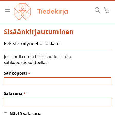
Skip
to
Hae
O
Content
Sisäänkirjautuminen
Rekisteröityneet asiakkaat
Jos sinulla on jo tili, kirjaudu sisään
sähköpostiosoitteellasi.
Sähköposti
Salasana
Näytä salasana