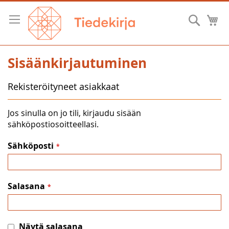
Skip
to
Hae
O
Content
Sisäänkirjautuminen
Rekisteröityneet asiakkaat
Jos sinulla on jo tili, kirjaudu sisään
sähköpostiosoitteellasi.
Sähköposti
Salasana
Näytä salasana