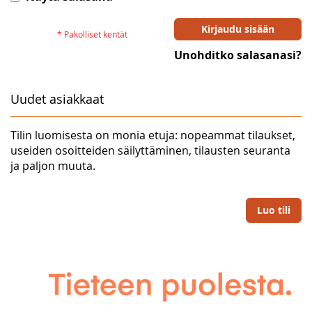
Kirjaudu sisään
Unohditko salasanasi?
Uudet asiakkaat
Tilin luomisesta on monia etuja: nopeammat tilaukset,
useiden osoitteiden säilyttäminen, tilausten seuranta
ja paljon muuta.
Luo tili