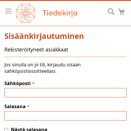
Skip
to
Hae
O
Content
Sisäänkirjautuminen
Rekisteröityneet asiakkaat
Jos sinulla on jo tili, kirjaudu sisään
sähköpostiosoitteellasi.
Sähköposti
Salasana
Näytä salasana