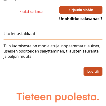
Kirjaudu sisään
Unohditko salasanasi?
Uudet asiakkaat
Tilin luomisesta on monia etuja: nopeammat tilaukset,
useiden osoitteiden säilyttäminen, tilausten seuranta
ja paljon muuta.
Luo tili