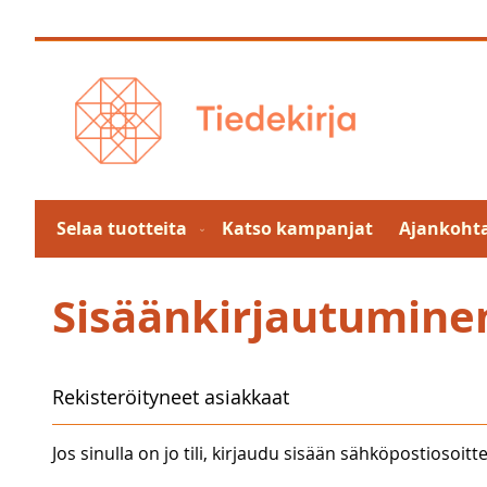
Skip
to
Content
Selaa tuotteita
Katso kampanjat
Ajankohta
Sisäänkirjautumine
Rekisteröityneet asiakkaat
Jos sinulla on jo tili, kirjaudu sisään sähköpostiosoitte