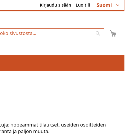
Kieli
Suomi
Kirjaudu sisään
Luo tili
Ostosk
Hae
tuja: nopeammat tilaukset, useiden osoitteiden
uranta ja paljon muuta.