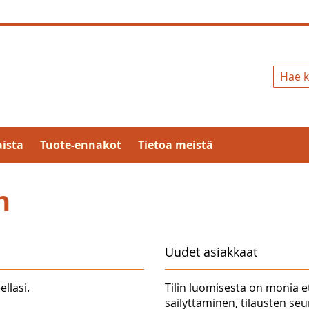
Hae
ista
Tuote-ennakot
Tietoa meistä
n
Uudet asiakkaat
ellasi.
Tilin luomisesta on monia e
säilyttäminen, tilausten se