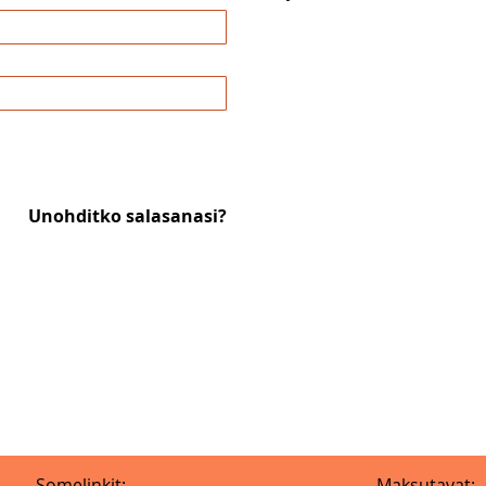
Unohditko salasanasi?
Somelinkit:
Maksutavat: