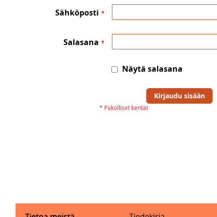
Sähköposti
Salasana
Näytä salasana
Kirjaudu sisään
Tietoa meistä
Tiedekirja