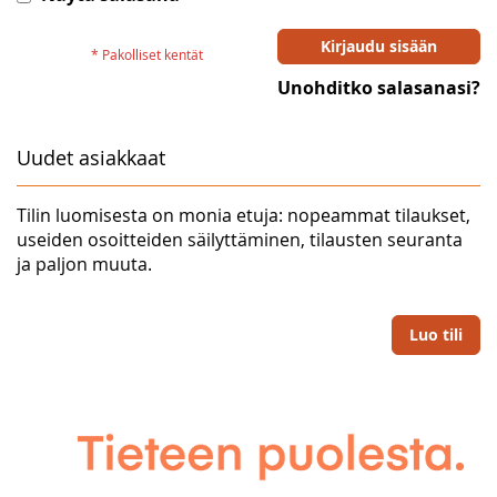
Kirjaudu sisään
Unohditko salasanasi?
Uudet asiakkaat
Tilin luomisesta on monia etuja: nopeammat tilaukset,
useiden osoitteiden säilyttäminen, tilausten seuranta
ja paljon muuta.
Luo tili