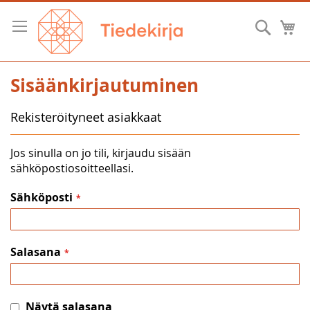
Skip
to
Hae
O
Content
Sisäänkirjautuminen
Rekisteröityneet asiakkaat
Jos sinulla on jo tili, kirjaudu sisään
sähköpostiosoitteellasi.
Sähköposti
Salasana
Näytä salasana