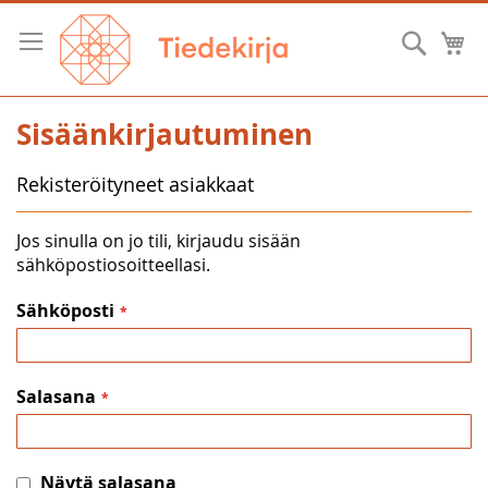
Skip
to
Hae
O
Content
Sisäänkirjautuminen
Rekisteröityneet asiakkaat
Jos sinulla on jo tili, kirjaudu sisään
sähköpostiosoitteellasi.
Sähköposti
Salasana
Näytä salasana