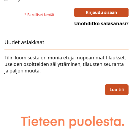
Kirjaudu sisään
Unohditko salasanasi?
Uudet asiakkaat
Tilin luomisesta on monia etuja: nopeammat tilaukset,
useiden osoitteiden säilyttäminen, tilausten seuranta
ja paljon muuta.
Luo tili