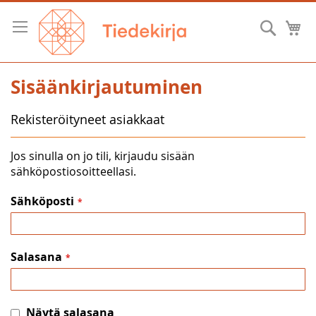
Skip
to
Hae
O
Content
Sisäänkirjautuminen
Rekisteröityneet asiakkaat
Jos sinulla on jo tili, kirjaudu sisään
sähköpostiosoitteellasi.
Sähköposti
Salasana
Näytä salasana