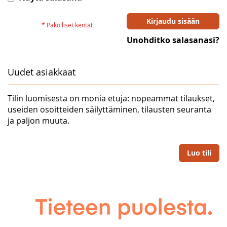
Kirjaudu sisään
Unohditko salasanasi?
Uudet asiakkaat
Tilin luomisesta on monia etuja: nopeammat tilaukset,
useiden osoitteiden säilyttäminen, tilausten seuranta
ja paljon muuta.
Luo tili