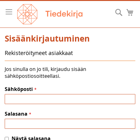
Skip
to
Hae
O
Content
Sisäänkirjautuminen
Rekisteröityneet asiakkaat
Jos sinulla on jo tili, kirjaudu sisään
sähköpostiosoitteellasi.
Sähköposti
Salasana
Näytä salasana