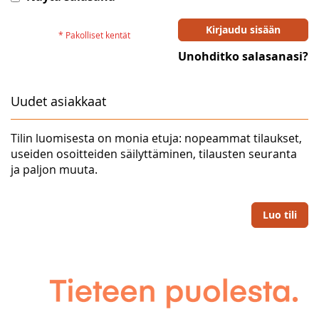
Kirjaudu sisään
Unohditko salasanasi?
Uudet asiakkaat
Tilin luomisesta on monia etuja: nopeammat tilaukset,
useiden osoitteiden säilyttäminen, tilausten seuranta
ja paljon muuta.
Luo tili