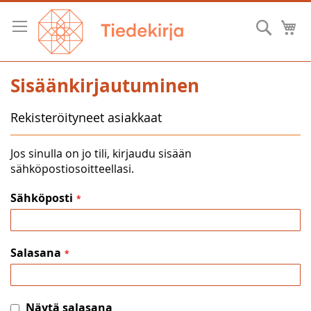
Skip
to
Hae
O
Content
Sisäänkirjautuminen
Rekisteröityneet asiakkaat
Jos sinulla on jo tili, kirjaudu sisään
sähköpostiosoitteellasi.
Sähköposti
Salasana
Näytä salasana