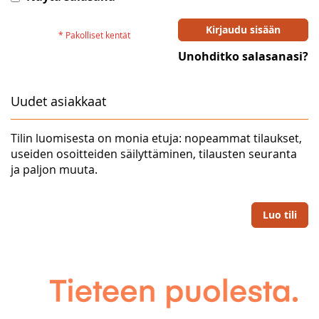
Kirjaudu sisään
Unohditko salasanasi?
Uudet asiakkaat
Tilin luomisesta on monia etuja: nopeammat tilaukset,
useiden osoitteiden säilyttäminen, tilausten seuranta
ja paljon muuta.
Luo tili