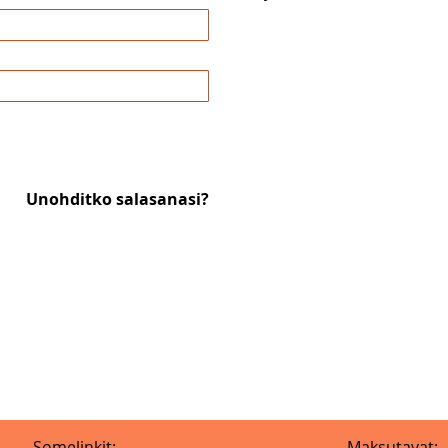
Unohditko salasanasi?
Somelinkit:
Maksutavat: