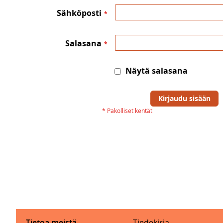
Sähköposti
Salasana
Näytä salasana
Kirjaudu sisään
Tietoa meistä
Tiedekirja