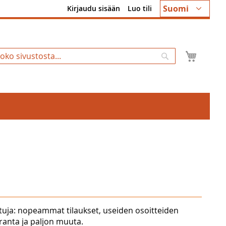
Kieli
Suomi
Kirjaudu sisään
Luo tili
Ostosk
Hae
tuja: nopeammat tilaukset, useiden osoitteiden
uranta ja paljon muuta.