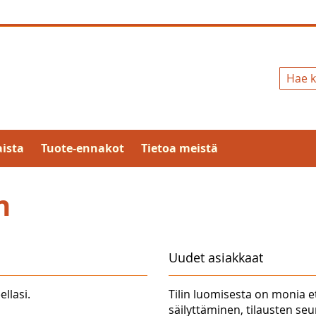
Hae
ista
Tuote-ennakot
Tietoa meistä
n
Uudet asiakkaat
ellasi.
Tilin luomisesta on monia e
säilyttäminen, tilausten se