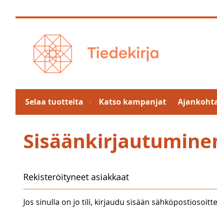
Skip
to
Content
Selaa tuotteita
Katso kampanjat
Ajankohta
Sisäänkirjautumine
Rekisteröityneet asiakkaat
Jos sinulla on jo tili, kirjaudu sisään sähköpostiosoitte