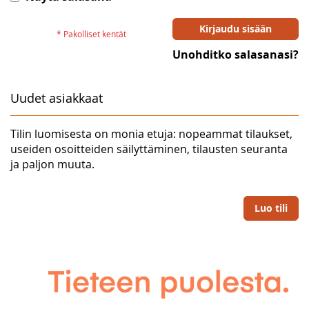
Kirjaudu sisään
Unohditko salasanasi?
Uudet asiakkaat
Tilin luomisesta on monia etuja: nopeammat tilaukset,
useiden osoitteiden säilyttäminen, tilausten seuranta
ja paljon muuta.
Luo tili