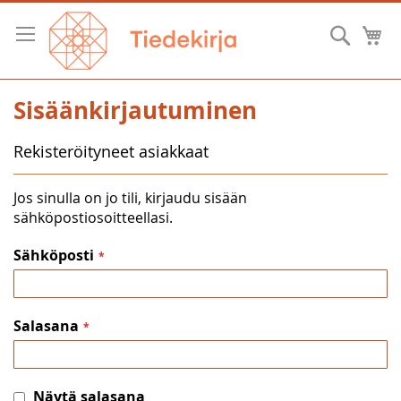
Skip
to
Hae
O
Content
Sisäänkirjautuminen
Rekisteröityneet asiakkaat
Jos sinulla on jo tili, kirjaudu sisään
sähköpostiosoitteellasi.
Sähköposti
Salasana
Näytä salasana