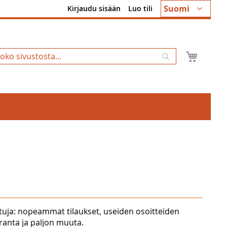
Kieli
Suomi
Kirjaudu sisään
Luo tili
Ostosk
Hae
tuja: nopeammat tilaukset, useiden osoitteiden
uranta ja paljon muuta.