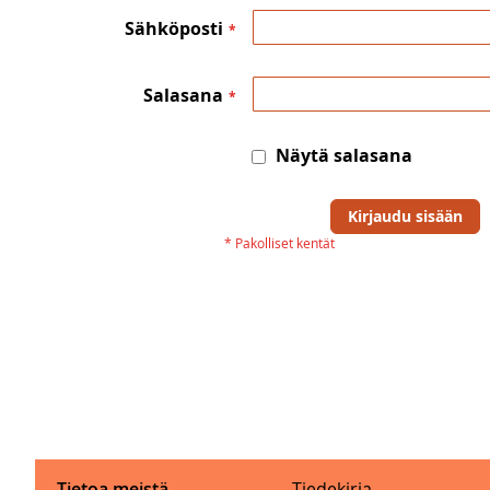
Sähköposti
Salasana
Näytä salasana
Kirjaudu sisään
Tietoa meistä
Tiedekirja