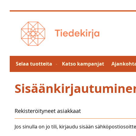
Skip
to
Content
Selaa tuotteita
Katso kampanjat
Ajankohta
Sisäänkirjautumine
Rekisteröityneet asiakkaat
Jos sinulla on jo tili, kirjaudu sisään sähköpostiosoitte