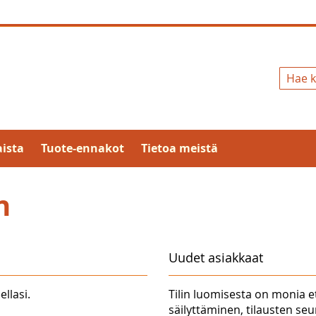
Hae
ista
Tuote-ennakot
Tietoa meistä
n
Uudet asiakkaat
ellasi.
Tilin luomisesta on monia e
säilyttäminen, tilausten se