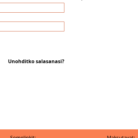
Unohditko salasanasi?
Somelinkit:
Maksutavat: