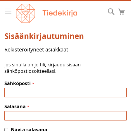
Skip
to
Hae
O
Content
Sisäänkirjautuminen
Rekisteröityneet asiakkaat
Jos sinulla on jo tili, kirjaudu sisään
sähköpostiosoitteellasi.
Sähköposti
Salasana
Näytä salasana