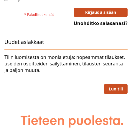
Kirjaudu sisään
Unohditko salasanasi?
Uudet asiakkaat
Tilin luomisesta on monia etuja: nopeammat tilaukset,
useiden osoitteiden säilyttäminen, tilausten seuranta
ja paljon muuta.
Luo tili