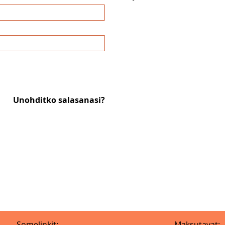
Unohditko salasanasi?
Somelinkit:
Maksutavat: