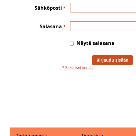
Sähköposti
Salasana
Näytä salasana
Kirjaudu sisään
Tietoa meistä
Tiedekirja