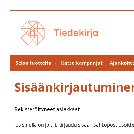
Skip
to
Content
Selaa tuotteita
Katso kampanjat
Ajankohta
Sisäänkirjautumine
Rekisteröityneet asiakkaat
Jos sinulla on jo tili, kirjaudu sisään sähköpostiosoitte