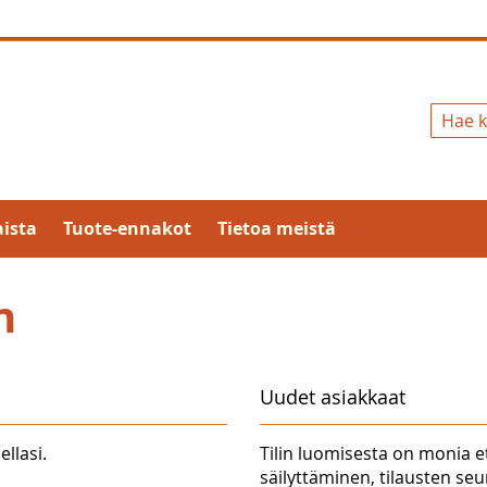
Hae
ista
Tuote-ennakot
Tietoa meistä
n
Uudet asiakkaat
ellasi.
Tilin luomisesta on monia e
säilyttäminen, tilausten se