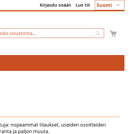
Kieli
Suomi
Kirjaudu sisään
Luo tili
Ostosk
Hae
tuja: nopeammat tilaukset, useiden osoitteiden
uranta ja paljon muuta.