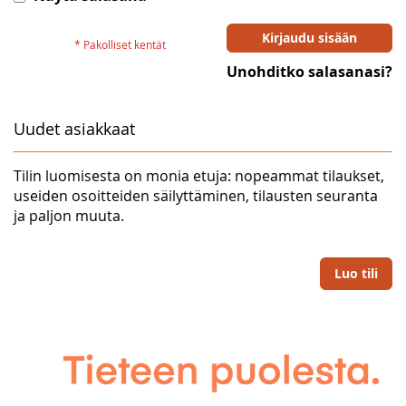
Kirjaudu sisään
Unohditko salasanasi?
Uudet asiakkaat
Tilin luomisesta on monia etuja: nopeammat tilaukset,
useiden osoitteiden säilyttäminen, tilausten seuranta
ja paljon muuta.
Luo tili