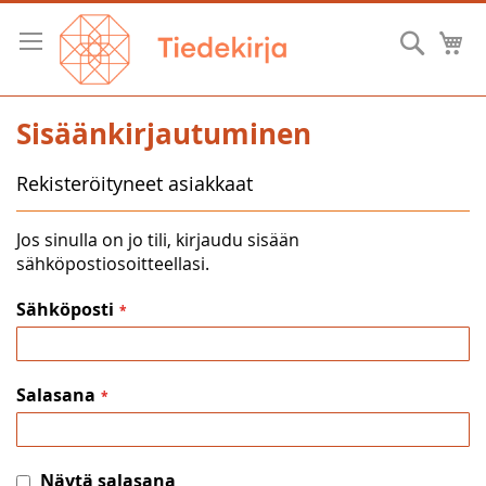
Skip
to
Hae
O
Content
Sisäänkirjautuminen
Rekisteröityneet asiakkaat
Jos sinulla on jo tili, kirjaudu sisään
sähköpostiosoitteellasi.
Sähköposti
Salasana
Näytä salasana