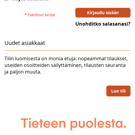
Kirjaudu sisään
Unohditko salasanasi?
Uudet asiakkaat
Tilin luomisesta on monia etuja: nopeammat tilaukset,
useiden osoitteiden säilyttäminen, tilausten seuranta
ja paljon muuta.
Luo tili