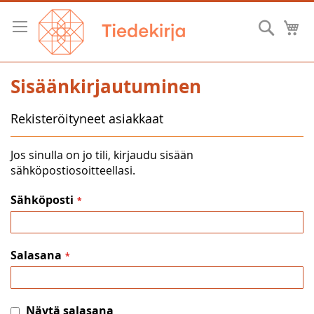
Skip
to
Hae
O
Content
Sisäänkirjautuminen
Rekisteröityneet asiakkaat
Jos sinulla on jo tili, kirjaudu sisään
sähköpostiosoitteellasi.
Sähköposti
Salasana
Näytä salasana