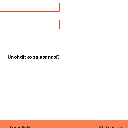
Unohditko salasanasi?
Somelinkit:
Maksutavat: