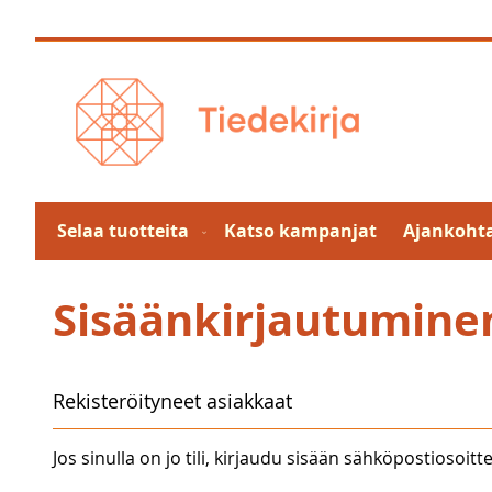
Skip
to
Content
Selaa tuotteita
Katso kampanjat
Ajankohta
Sisäänkirjautumine
Rekisteröityneet asiakkaat
Jos sinulla on jo tili, kirjaudu sisään sähköpostiosoitte