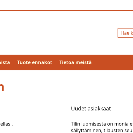
Hae
ista
Tuote-ennakot
Tietoa meistä
n
Uudet asiakkaat
ellasi.
Tilin luomisesta on monia e
säilyttäminen, tilausten se