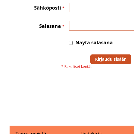
Sähköposti
Salasana
Näytä salasana
Kirjaudu sisään
Tietoa meistä
Tiedekirja