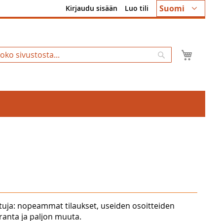
Kieli
Suomi
Kirjaudu sisään
Luo tili
Ostosk
Hae
tuja: nopeammat tilaukset, useiden osoitteiden
uranta ja paljon muuta.