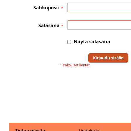
Sähköposti
Salasana
Näytä salasana
Kirjaudu sisään
Tietoa meistä
Tiedekirja