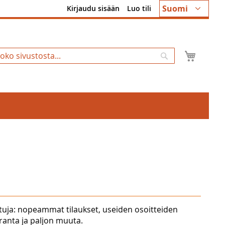
Kieli
Suomi
Kirjaudu sisään
Luo tili
Ostosk
Hae
tuja: nopeammat tilaukset, useiden osoitteiden
uranta ja paljon muuta.