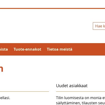
Hae
ista
Tuote-ennakot
Tietoa meistä
n
Uudet asiakkaat
ellasi.
Tilin luomisesta on monia e
säilyttäminen, tilausten se