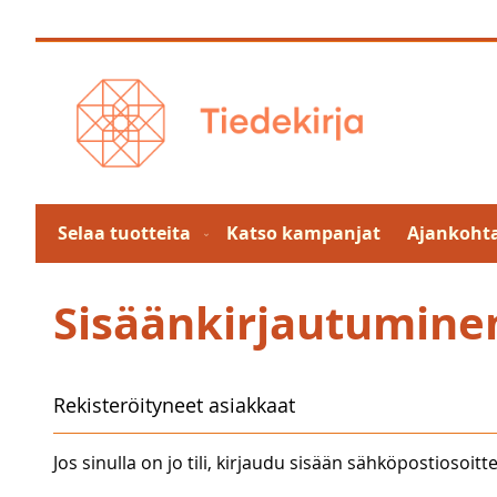
Skip
to
Content
Selaa tuotteita
Katso kampanjat
Ajankohta
Sisäänkirjautumine
Rekisteröityneet asiakkaat
Jos sinulla on jo tili, kirjaudu sisään sähköpostiosoitte