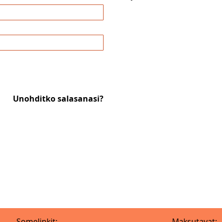
Unohditko salasanasi?
Somelinkit:
Maksutavat: