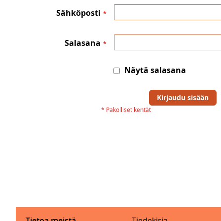
Sähköposti
Salasana
Näytä salasana
Kirjaudu sisään
Tietoa meistä
Tiedekirja