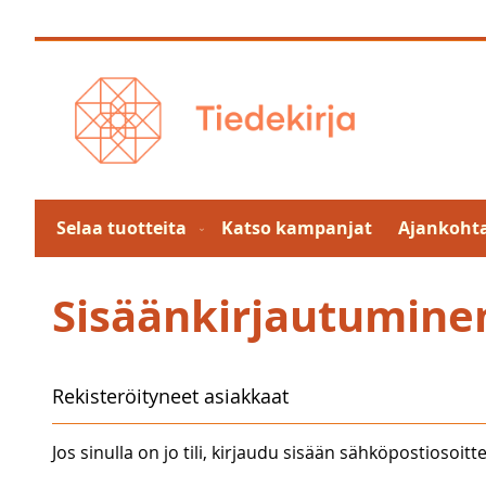
Skip
to
Content
Selaa tuotteita
Katso kampanjat
Ajankohta
Sisäänkirjautumine
Rekisteröityneet asiakkaat
Jos sinulla on jo tili, kirjaudu sisään sähköpostiosoitte