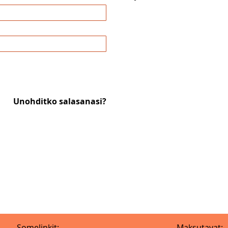
Unohditko salasanasi?
Somelinkit:
Maksutavat: