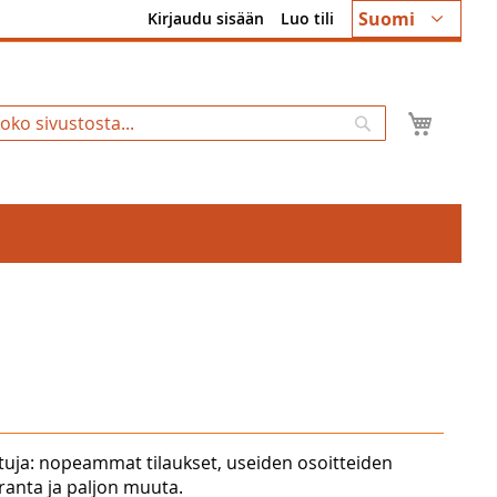
Kieli
Suomi
Kirjaudu sisään
Luo tili
Ostosk
Hae
tuja: nopeammat tilaukset, useiden osoitteiden
uranta ja paljon muuta.