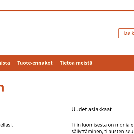
Hae
ista
Tuote-ennakot
Tietoa meistä
n
Uudet asiakkaat
ellasi.
Tilin luomisesta on monia e
säilyttäminen, tilausten se