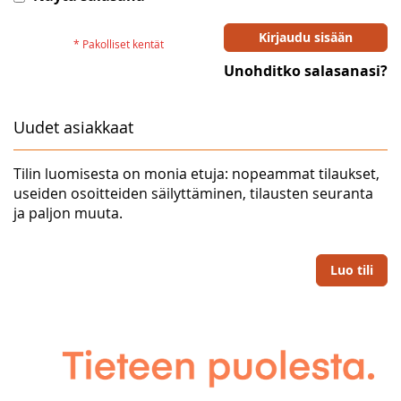
Kirjaudu sisään
Unohditko salasanasi?
Uudet asiakkaat
Tilin luomisesta on monia etuja: nopeammat tilaukset,
useiden osoitteiden säilyttäminen, tilausten seuranta
ja paljon muuta.
Luo tili