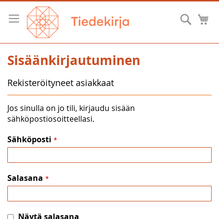
Skip
to
Hae
O
Content
Sisäänkirjautuminen
Rekisteröityneet asiakkaat
Jos sinulla on jo tili, kirjaudu sisään
sähköpostiosoitteellasi.
Sähköposti
Salasana
Näytä salasana