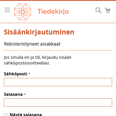
Skip
to
Hae
O
Content
Sisäänkirjautuminen
Rekisteröityneet asiakkaat
Jos sinulla on jo tili, kirjaudu sisään
sähköpostiosoitteellasi.
Sähköposti
Salasana
Näytä salasana