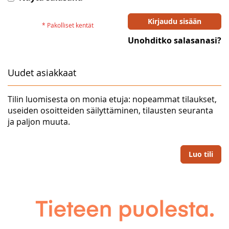
Kirjaudu sisään
Unohditko salasanasi?
Uudet asiakkaat
Tilin luomisesta on monia etuja: nopeammat tilaukset,
useiden osoitteiden säilyttäminen, tilausten seuranta
ja paljon muuta.
Luo tili