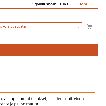
Kieli
Suomi
Kirjaudu sisään
Luo tili
Ostosk
Hae
tuja: nopeammat tilaukset, useiden osoitteiden
uranta ja paljon muuta.