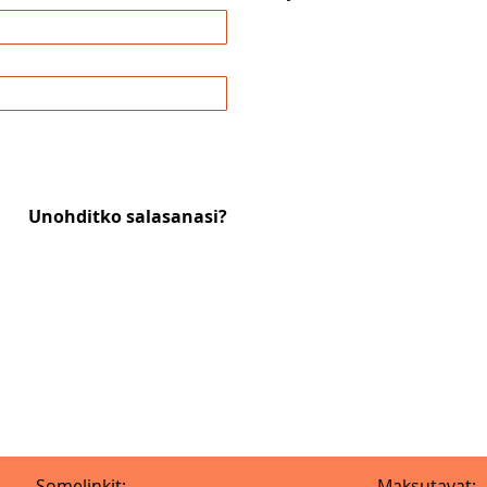
Unohditko salasanasi?
Somelinkit:
Maksutavat: