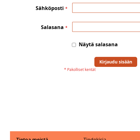
Sähköposti
Salasana
Näytä salasana
Kirjaudu sisään
Tietoa meistä
Tiedekirja