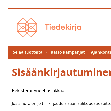
Skip
to
Content
Selaa tuotteita
Katso kampanjat
Ajankohta
Sisäänkirjautumine
Rekisteröityneet asiakkaat
Jos sinulla on jo tili, kirjaudu sisään sähköpostiosoitte