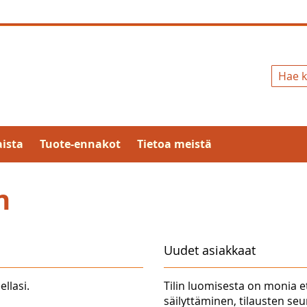
Hae
ista
Tuote-ennakot
Tietoa meistä
n
Uudet asiakkaat
ellasi.
Tilin luomisesta on monia e
säilyttäminen, tilausten se