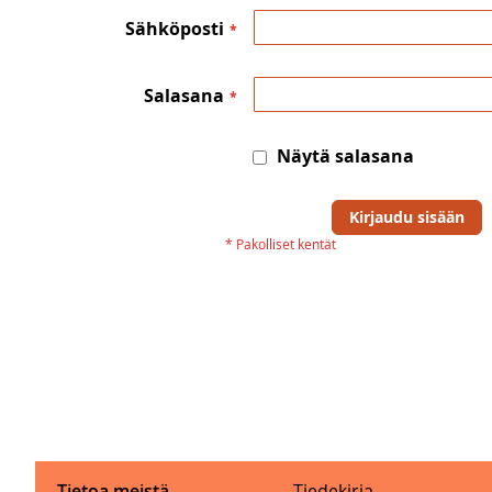
Sähköposti
Salasana
Näytä salasana
Kirjaudu sisään
Tietoa meistä
Tiedekirja