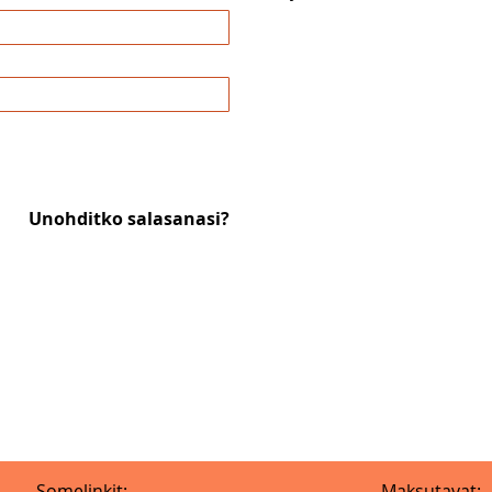
Unohditko salasanasi?
Somelinkit:
Maksutavat: