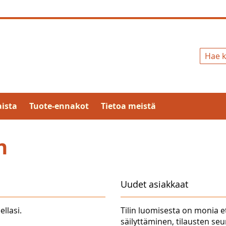
Hae
ista
Tuote-ennakot
Tietoa meistä
n
Uudet asiakkaat
ellasi.
Tilin luomisesta on monia e
säilyttäminen, tilausten se