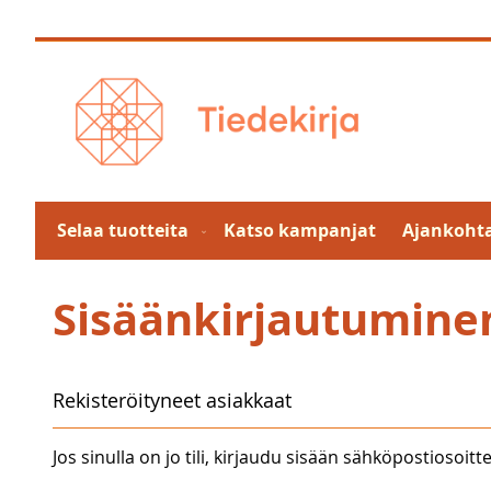
Skip
to
Content
Selaa tuotteita
Katso kampanjat
Ajankohta
Sisäänkirjautumine
Rekisteröityneet asiakkaat
Jos sinulla on jo tili, kirjaudu sisään sähköpostiosoitte