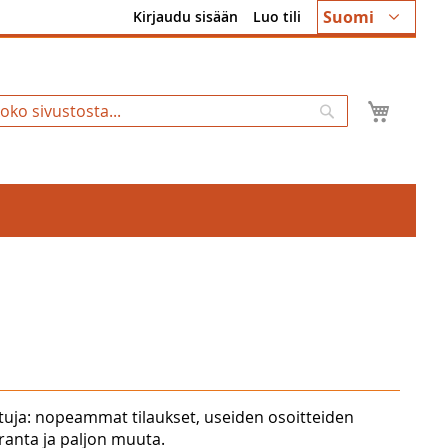
Kieli
Suomi
Kirjaudu sisään
Luo tili
Ostosk
Hae
tuja: nopeammat tilaukset, useiden osoitteiden
uranta ja paljon muuta.