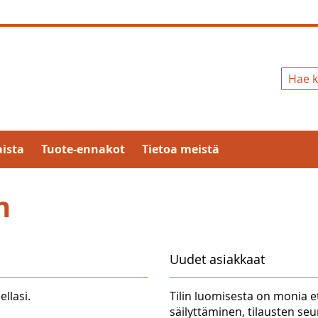
Hae
ista
Tuote-ennakot
Tietoa meistä
n
Uudet asiakkaat
ellasi.
Tilin luomisesta on monia e
säilyttäminen, tilausten se