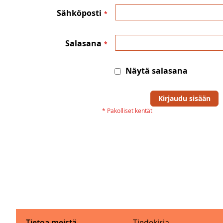
Sähköposti
Salasana
Näytä salasana
Kirjaudu sisään
Tietoa meistä
Tiedekirja