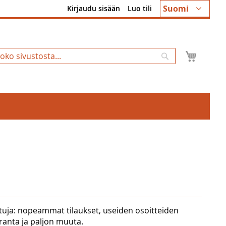
Kieli
Suomi
Kirjaudu sisään
Luo tili
Ostosk
Hae
tuja: nopeammat tilaukset, useiden osoitteiden
uranta ja paljon muuta.