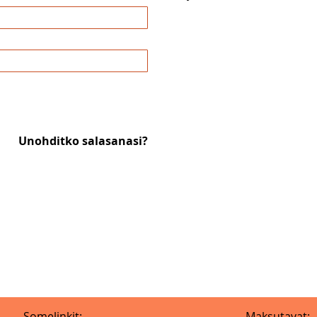
Unohditko salasanasi?
Somelinkit:
Maksutavat: