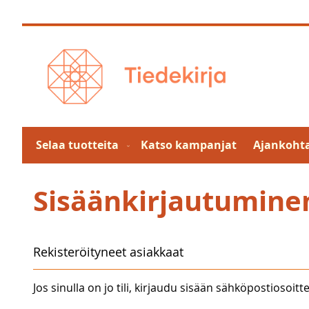
Skip
to
Content
Selaa tuotteita
Katso kampanjat
Ajankohta
Sisäänkirjautumine
Rekisteröityneet asiakkaat
Jos sinulla on jo tili, kirjaudu sisään sähköpostiosoitte