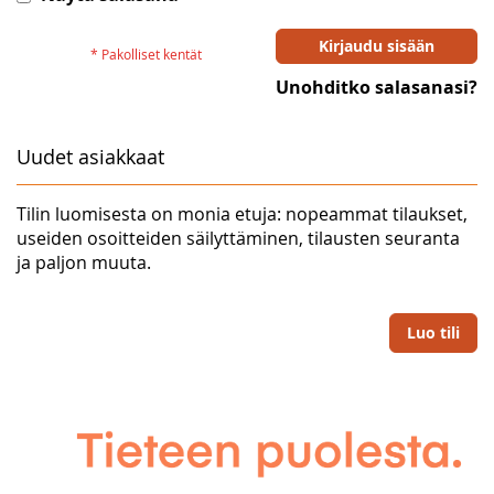
Kirjaudu sisään
Unohditko salasanasi?
Uudet asiakkaat
Tilin luomisesta on monia etuja: nopeammat tilaukset,
useiden osoitteiden säilyttäminen, tilausten seuranta
ja paljon muuta.
Luo tili