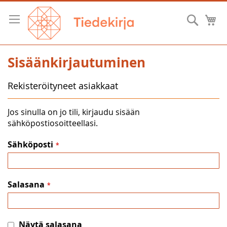
Skip
to
Hae
O
Content
Sisäänkirjautuminen
Rekisteröityneet asiakkaat
Jos sinulla on jo tili, kirjaudu sisään
sähköpostiosoitteellasi.
Sähköposti
Salasana
Näytä salasana