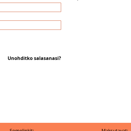
Unohditko salasanasi?
Somelinkit:
Maksutavat: