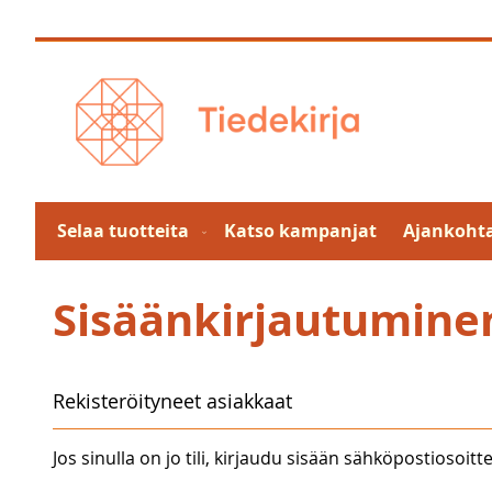
Skip
to
Content
Selaa tuotteita
Katso kampanjat
Ajankohta
Sisäänkirjautumine
Rekisteröityneet asiakkaat
Jos sinulla on jo tili, kirjaudu sisään sähköpostiosoitte