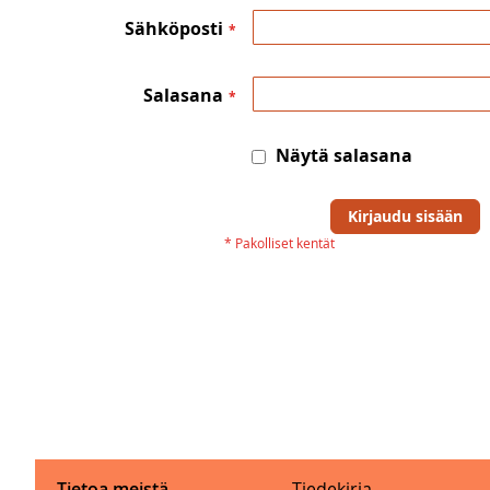
Sähköposti
Salasana
Näytä salasana
Kirjaudu sisään
Tietoa meistä
Tiedekirja