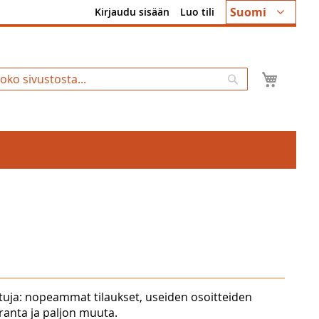
Kieli
Suomi
Kirjaudu sisään
Luo tili
Ostosk
Hae
tuja: nopeammat tilaukset, useiden osoitteiden
uranta ja paljon muuta.