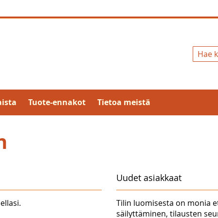
Hae
ista
Tuote-ennakot
Tietoa meistä
n
Uudet asiakkaat
ellasi.
Tilin luomisesta on monia e
säilyttäminen, tilausten se