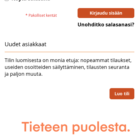
Kirjaudu sisään
Unohditko salasanasi?
Uudet asiakkaat
Tilin luomisesta on monia etuja: nopeammat tilaukset,
useiden osoitteiden säilyttäminen, tilausten seuranta
ja paljon muuta.
Luo tili