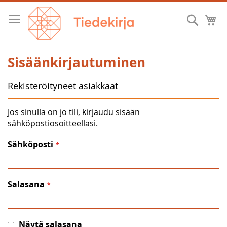
Skip
to
Hae
O
Content
Sisäänkirjautuminen
Rekisteröityneet asiakkaat
Jos sinulla on jo tili, kirjaudu sisään
sähköpostiosoitteellasi.
Sähköposti
Salasana
Näytä salasana