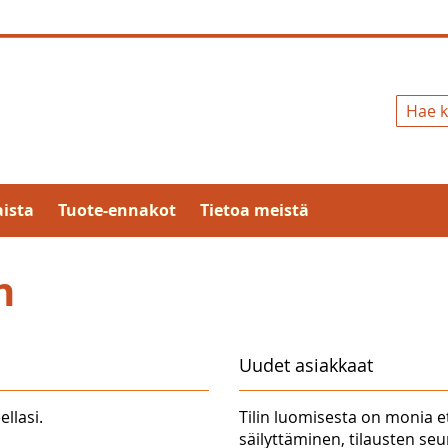
Hae
ista
Tuote-ennakot
Tietoa meistä
n
Uudet asiakkaat
ellasi.
Tilin luomisesta on monia e
säilyttäminen, tilausten se