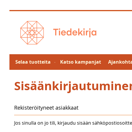
Skip
to
Content
Selaa tuotteita
Katso kampanjat
Ajankohta
Sisäänkirjautumine
Rekisteröityneet asiakkaat
Jos sinulla on jo tili, kirjaudu sisään sähköpostiosoitte