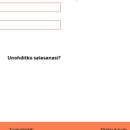
Unohditko salasanasi?
Somelinkit:
Maksutavat: