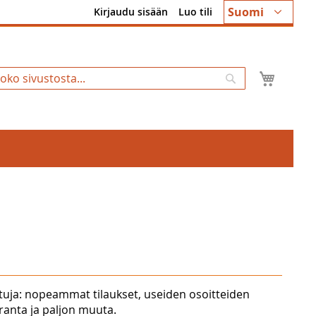
Kieli
Suomi
Kirjaudu sisään
Luo tili
Ostosk
Hae
tuja: nopeammat tilaukset, useiden osoitteiden
uranta ja paljon muuta.