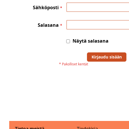
Sähköposti
Salasana
Näytä salasana
Kirjaudu sisään
Tietoa meistä
Tiedekirja