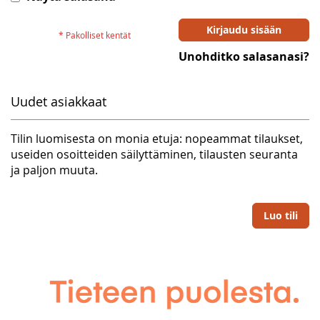
Kirjaudu sisään
Unohditko salasanasi?
Uudet asiakkaat
Tilin luomisesta on monia etuja: nopeammat tilaukset,
useiden osoitteiden säilyttäminen, tilausten seuranta
ja paljon muuta.
Luo tili