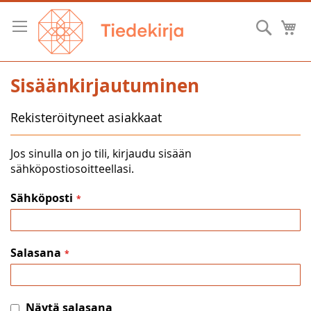
Skip
to
Hae
O
Content
Sisäänkirjautuminen
Rekisteröityneet asiakkaat
Jos sinulla on jo tili, kirjaudu sisään
sähköpostiosoitteellasi.
Sähköposti
Salasana
Näytä salasana