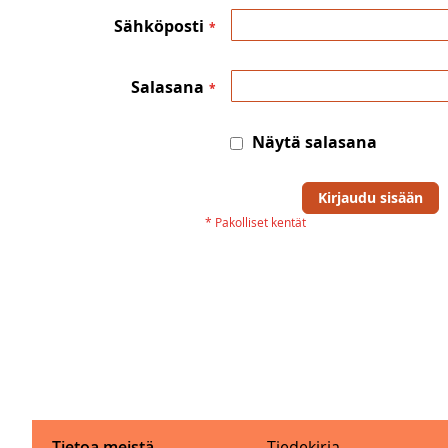
Sähköposti
Salasana
Näytä salasana
Kirjaudu sisään
Tietoa meistä
Tiedekirja