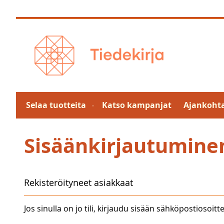
Skip
to
Content
Selaa tuotteita
Katso kampanjat
Ajankohta
Sisäänkirjautumine
Rekisteröityneet asiakkaat
Jos sinulla on jo tili, kirjaudu sisään sähköpostiosoitte