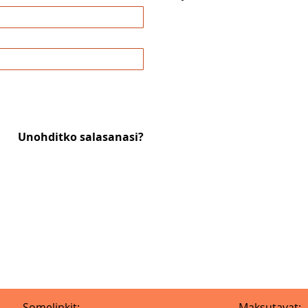
Unohditko salasanasi?
Somelinkit:
Maksutavat: