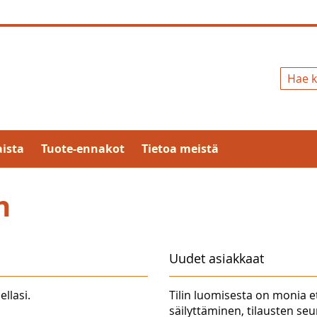
Hae
ista
Tuote-ennakot
Tietoa meistä
n
Uudet asiakkaat
ellasi.
Tilin luomisesta on monia e
säilyttäminen, tilausten se