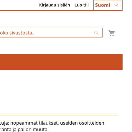
Kieli
Suomi
Kirjaudu sisään
Luo tili
Ostosk
Hae
tuja: nopeammat tilaukset, useiden osoitteiden
uranta ja paljon muuta.