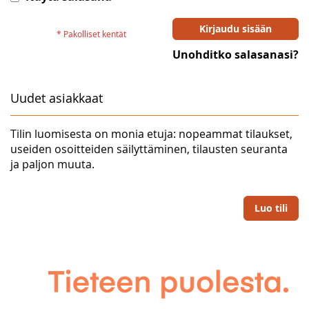
Kirjaudu sisään
Unohditko salasanasi?
Uudet asiakkaat
Tilin luomisesta on monia etuja: nopeammat tilaukset,
useiden osoitteiden säilyttäminen, tilausten seuranta
ja paljon muuta.
Luo tili