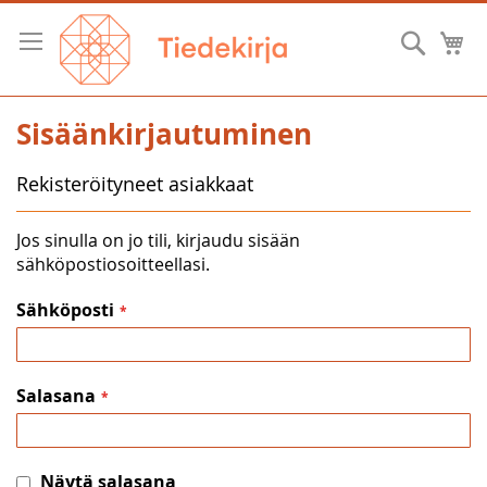
Skip
to
Hae
O
Content
Sisäänkirjautuminen
Rekisteröityneet asiakkaat
Jos sinulla on jo tili, kirjaudu sisään
sähköpostiosoitteellasi.
Sähköposti
Salasana
Näytä salasana