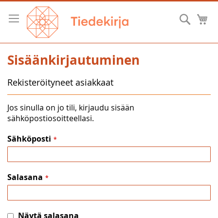
Skip
to
Hae
O
Content
Sisäänkirjautuminen
Rekisteröityneet asiakkaat
Jos sinulla on jo tili, kirjaudu sisään
sähköpostiosoitteellasi.
Sähköposti
Salasana
Näytä salasana