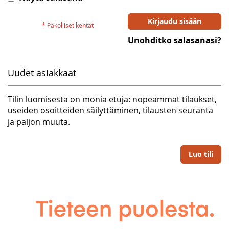
Kirjaudu sisään
Unohditko salasanasi?
Uudet asiakkaat
Tilin luomisesta on monia etuja: nopeammat tilaukset,
useiden osoitteiden säilyttäminen, tilausten seuranta
ja paljon muuta.
Luo tili