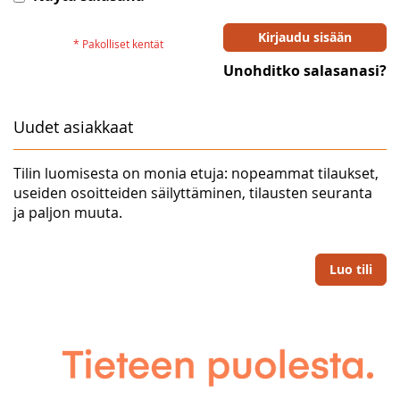
Kirjaudu sisään
Unohditko salasanasi?
Uudet asiakkaat
Tilin luomisesta on monia etuja: nopeammat tilaukset,
useiden osoitteiden säilyttäminen, tilausten seuranta
ja paljon muuta.
Luo tili