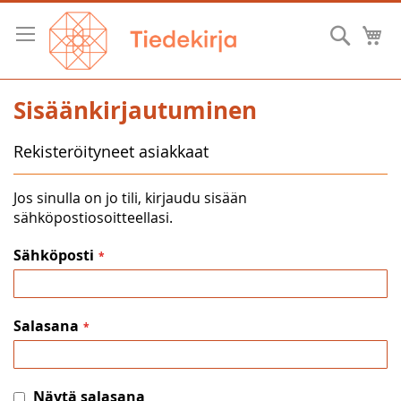
Skip
to
Hae
O
Content
Sisäänkirjautuminen
Rekisteröityneet asiakkaat
Jos sinulla on jo tili, kirjaudu sisään
sähköpostiosoitteellasi.
Sähköposti
Salasana
Näytä salasana