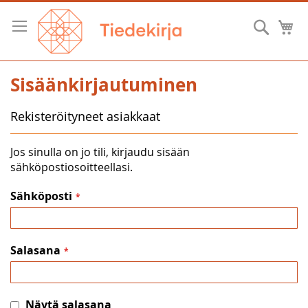
Skip
to
Hae
O
Content
Sisäänkirjautuminen
Rekisteröityneet asiakkaat
Jos sinulla on jo tili, kirjaudu sisään
sähköpostiosoitteellasi.
Sähköposti
Salasana
Näytä salasana