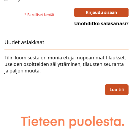
Kirjaudu sisään
Unohditko salasanasi?
Uudet asiakkaat
Tilin luomisesta on monia etuja: nopeammat tilaukset,
useiden osoitteiden säilyttäminen, tilausten seuranta
ja paljon muuta.
Luo tili