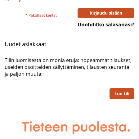
Kirjaudu sisään
Unohditko salasanasi?
Uudet asiakkaat
Tilin luomisesta on monia etuja: nopeammat tilaukset,
useiden osoitteiden säilyttäminen, tilausten seuranta
ja paljon muuta.
Luo tili