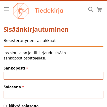
Skip
to
Hae
O
Content
Sisäänkirjautuminen
Rekisteröityneet asiakkaat
Jos sinulla on jo tili, kirjaudu sisään
sähköpostiosoitteellasi.
Sähköposti
Salasana
Näytä salasana