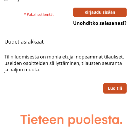
Kirjaudu sisään
Unohditko salasanasi?
Uudet asiakkaat
Tilin luomisesta on monia etuja: nopeammat tilaukset,
useiden osoitteiden säilyttäminen, tilausten seuranta
ja paljon muuta.
Luo tili