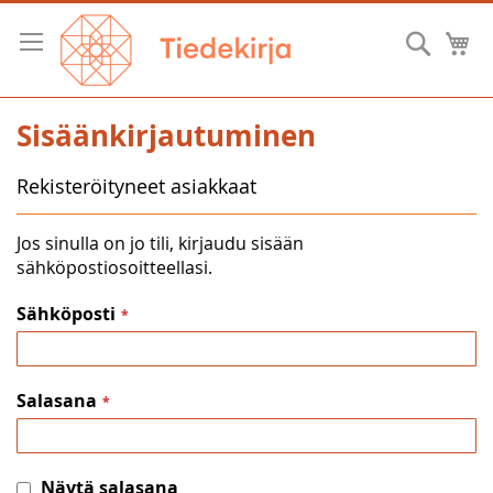
Skip
to
Hae
O
Content
Sisäänkirjautuminen
Rekisteröityneet asiakkaat
Jos sinulla on jo tili, kirjaudu sisään
sähköpostiosoitteellasi.
Sähköposti
Salasana
Näytä salasana