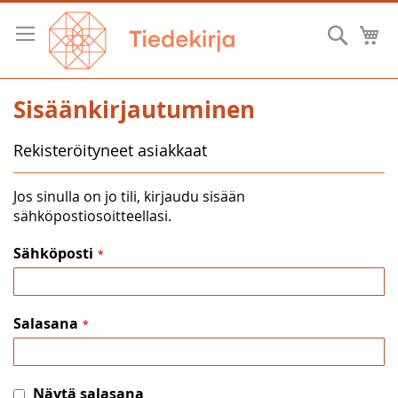
Skip
to
Hae
O
Content
Sisäänkirjautuminen
Rekisteröityneet asiakkaat
Jos sinulla on jo tili, kirjaudu sisään
sähköpostiosoitteellasi.
Sähköposti
Salasana
Näytä salasana