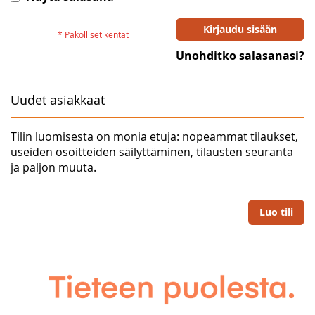
Kirjaudu sisään
Unohditko salasanasi?
Uudet asiakkaat
Tilin luomisesta on monia etuja: nopeammat tilaukset,
useiden osoitteiden säilyttäminen, tilausten seuranta
ja paljon muuta.
Luo tili