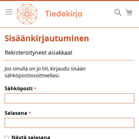
Skip
to
Hae
O
Content
Sisäänkirjautuminen
Rekisteröityneet asiakkaat
Jos sinulla on jo tili, kirjaudu sisään
sähköpostiosoitteellasi.
Sähköposti
Salasana
Näytä salasana