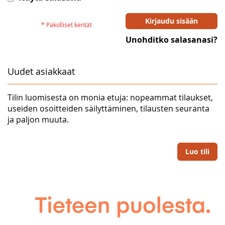
Kirjaudu sisään
Unohditko salasanasi?
Uudet asiakkaat
Tilin luomisesta on monia etuja: nopeammat tilaukset,
useiden osoitteiden säilyttäminen, tilausten seuranta
ja paljon muuta.
Luo tili