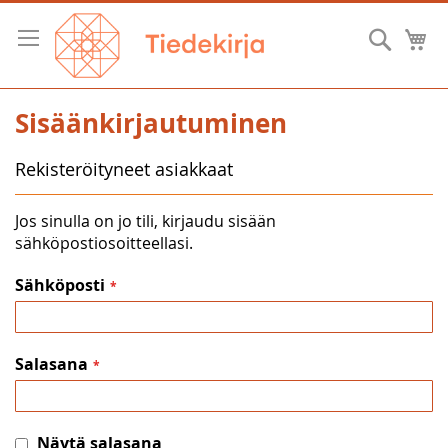
Skip
to
Hae
O
Content
Sisäänkirjautuminen
Rekisteröityneet asiakkaat
Jos sinulla on jo tili, kirjaudu sisään
sähköpostiosoitteellasi.
Sähköposti
Salasana
Näytä salasana