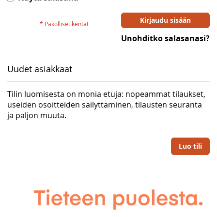
Kirjaudu sisään
Unohditko salasanasi?
Uudet asiakkaat
Tilin luomisesta on monia etuja: nopeammat tilaukset,
useiden osoitteiden säilyttäminen, tilausten seuranta
ja paljon muuta.
Luo tili